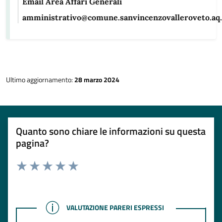
Email Area Affari Generali
amministrativo@comune.sanvincenzovalleroveto.aq.
Ultimo aggiornamento:
28 marzo 2024
Quanto sono chiare le informazioni su questa
pagina?
Rating:
Valuta 1 stelle su 5
Valuta 2 stelle su 5
Valuta 3 stelle su 5
Valuta 4 stelle su 5
Valuta 5 stelle su 5
VALUTAZIONE PARERI ESPRESSI
VALUTAZIONE PARERI ESPRESSI