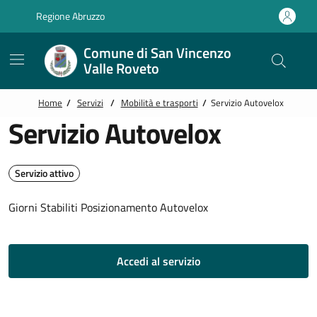
Vai alle notizie in primo piano
Vai al footer
Regione Abruzzo
Comune di San Vincenzo
Valle Roveto
Home
/
Servizi
/
Mobilità e trasporti
/
Servizio Autovelox
Servizio Autovelox
Servizio attivo
Giorni Stabiliti Posizionamento Autovelox
Accedi al servizio