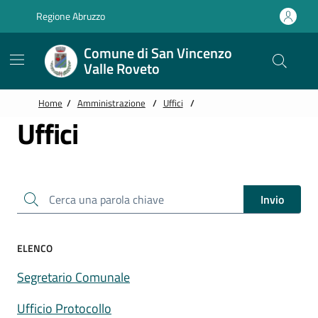
Vai alle notizie in primo piano
Vai al footer
Regione Abruzzo
Comune di San Vincenzo
Valle Roveto
Home
/
Amministrazione
/
Uffici
/
Uffici
Cerca una parola chiave
Invio
ELENCO
Segretario Comunale
Ufficio Protocollo