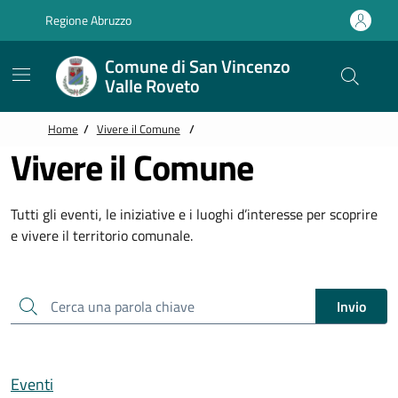
Vai alle notizie in primo piano
Vai al footer
Regione Abruzzo
Comune di San Vincenzo
Valle Roveto
Home
/
Vivere il Comune
/
Vivere il Comune
Tutti gli eventi, le iniziative e i luoghi d’interesse per scoprire
e vivere il territorio comunale.
Cerca una parola chiave
Invio
Eventi