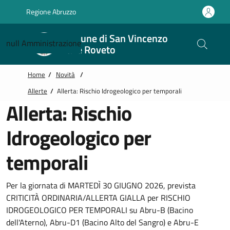
Vai alle notizie in primo piano
Vai al footer
Regione Abruzzo
Comune di San Vincenzo
null
Amministrazione
Valle Roveto
Home
/
Novità
/
Allerte
/
Allerta: Rischio Idrogeologico per temporali
Allerta: Rischio
Idrogeologico per
temporali
Per la giornata di MARTEDÌ 30 GIUGNO 2026, prevista
CRITICITÀ ORDINARIA/ALLERTA GIALLA per RISCHIO
IDROGEOLOGICO PER TEMPORALI su Abru-B (Bacino
dell'Aterno), Abru-D1 (Bacino Alto del Sangro) e Abru-E