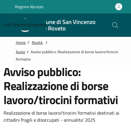
Vai alle notizie in primo piano
Vai al footer
Regione Abruzzo
Comune di San Vincenzo
null
Amministrazione
Valle Roveto
Home
/
Novità
/
Avvisi
/
Avviso pubblico: Realizzazione di borse lavoro/tirocini
formativi
Avviso pubblico:
Realizzazione di borse
lavoro/tirocini formativi
Realizzazione di borse lavoro/tirocini formativi destinati ai
cittadini fragili e disoccupati - annualita' 2025