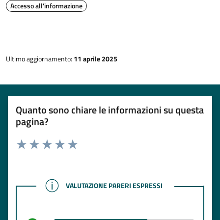
Accesso all'informazione
Ultimo aggiornamento:
11 aprile 2025
Quanto sono chiare le informazioni su questa
pagina?
Rating:
Valuta 1 stelle su 5
Valuta 2 stelle su 5
Valuta 3 stelle su 5
Valuta 4 stelle su 5
Valuta 5 stelle su 5
VALUTAZIONE PARERI ESPRESSI
VALUTAZIONE PARERI ESPRESSI