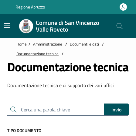
Vai alle notizie in primo piano
Vai al footer
Regione Abruzzo
Comune di San Vincenzo
Valle Roveto
Home
/
Amministrazione
/
Documenti e dati
/
Documentazione tecnica
/
Documentazione tecnica
Documentazione tecnica e di supporto dei vari uffici
Cerca una parola chiave
Invio
TIPO DOCUMENTO