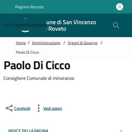
Vai alle notizie in primo piano
Vai al footer
Regione Abruzzo
Comune di San Vincenzo
null
Amministrazione
Valle Roveto
Home
/
Amministrazione
/
Organi di Governo
/
Paolo Di Cicco
Paolo Di Cicco
Consigliere Comunale di minoranza
Condividi
Vedi azioni
INDICE DELLA PAGINA