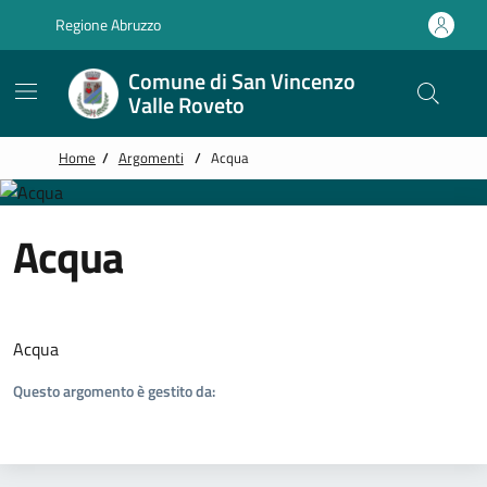
Vai alle notizie in primo piano
Vai al footer
Regione Abruzzo
Comune di San Vincenzo
Valle Roveto
Home
/
Argomenti
/
Acqua
Acqua
Dettagli Argomento
Acqua
Questo argomento è gestito da: