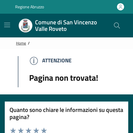
Vai alle notizie in primo piano
Vai al footer
Regione Abruzzo
Comune di San Vincenzo
Valle Roveto
Home
/
ATTENZIONE
ATTENZIONE
Pagina non trovata!
Quanto sono chiare le informazioni su questa
pagina?
Rating: